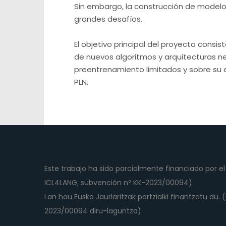
Sin embargo, la construcción de modelo
grandes desafíos.
El objetivo principal del proyecto cons
de nuevos algoritmos y arquitecturas 
preentrenamiento limitados y sobre su 
PLN.
Este trabajo ha sido parcialmente financiado por 
ICL4LANG, subvención nº KK-2023/00094).
Lan hau Eusko Jaurlaritzak partzialki finantzatu du.
2023/00094 diru-laguntza).