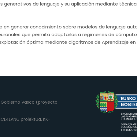
s generativos de lenguaje y su aplicación mediante técnic
iste en generar conocimiento sobre modelos de lenguaje aut
neuronales que permita adaptarlos a regímenes de cómputo
explotación óptima mediante algoritmos de Aprendizaje en
el Gobierno Vasco (proyecto
 (ICL4LANG proiektua, KK-