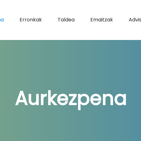
na
Erronkak
Taldea
Emaitzak
Advi
Aurkezpena