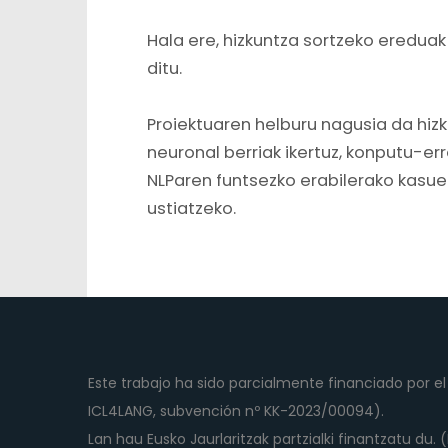
Hala ere, hizkuntza sortzeko ereduak
ditu.
Proiektuaren helburu nagusia da hiz
neuronal berriak ikertuz, konputu-
NLParen funtsezko erabilerako kasue
ustiatzeko.
Este trabajo ha sido parcialmente financiado por 
ICL4LANG, subvención nº KK-2023/00094).
Lan hau Eusko Jaurlaritzak partzialki finantzatu du.