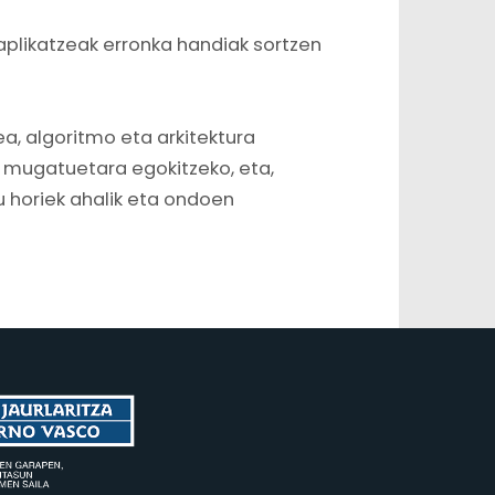
 aplikatzeak erronka handiak sortzen
a, algoritmo eta arkitektura
 mugatuetara egokitzeko, eta,
 horiek ahalik eta ondoen