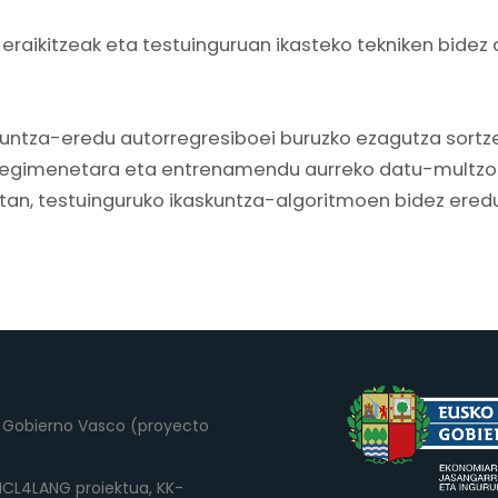
 eraikitzeak eta testuinguruan ikasteko tekniken bidez
kuntza-eredu autorregresiboei buruzko ezagutza sortze
erregimenetara eta entrenamendu aurreko datu-multzo
tan, testuinguruko ikaskuntza-algoritmoen bidez eredu
el Gobierno Vasco (proyecto
 (ICL4LANG proiektua, KK-