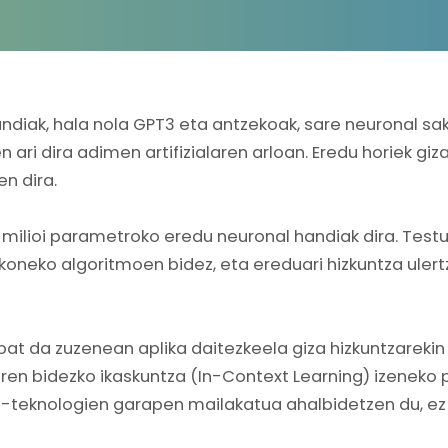
ndiak, hala nola GPT3 eta antzekoak, sare neuronal sa
 ari dira adimen artifizialaren arloan. Eredu horiek giz
n dira.
a milioi parametroko eredu neuronal handiak dira. Test
koneko algoritmoen bidez, eta ereduari hizkuntza uler
at da zuzenean aplika daitezkeela giza hizkuntzarekin 
aren bidezko ikaskuntza (In-Context Learning) izeneko 
-teknologien garapen mailakatua ahalbidetzen du, ez 