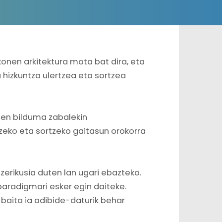
konen arkitektura mota bat dira, eta
a hizkuntza ulertzea eta sortzea
uen bilduma zabalekin
tzeko eta sortzeko gaitasun orokorra
zerikusia duten lan ugari ebazteko.
paradigmari esker egin daiteke.
baita ia adibide-daturik behar