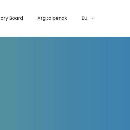
sory Board
Argitalpenak
EU