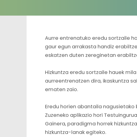
Aurre entrenatuko eredu sortzaile ha
gaur egun arrakasta handiz erabiltzen
eskatzen duten zereginetan erabiltze
Hizkuntza eredu sortzaile hauek mil
aurreentrenatzen dira, ikaskuntza sa
ematen zaio.
Eredu horien abantaila nagusietako b
Zuzeneko aplikazio hori Testuinguru
Gainera, paradigma horrek hizkuntza
hizkuntza-lanak egiteko.