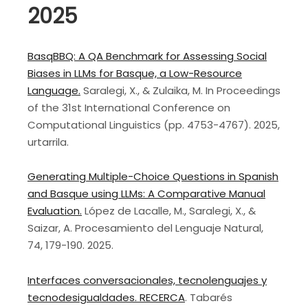
2025
BasqBBQ: A QA Benchmark for Assessing Social
Biases in LLMs for Basque, a Low-Resource
Language.
Saralegi, X., & Zulaika, M. In Proceedings
of the 31st International Conference on
Computational Linguistics (pp. 4753-4767). 2025,
urtarrila.
Generating Multiple-Choice Questions in Spanish
and Basque using LLMs: A Comparative Manual
Evaluation.
López de Lacalle, M., Saralegi, X., &
Saizar, A. Procesamiento del Lenguaje Natural,
74, 179-190. 2025.
Interfaces conversacionales, tecnolenguajes y
tecnodesigualdades. RECERCA
. Tabarés