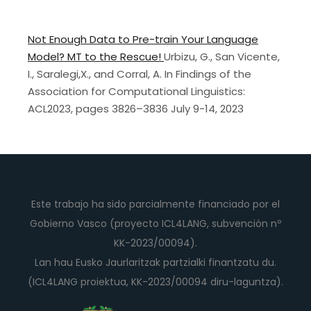
Not Enough Data to Pre-train Your Language
Model? MT to the Rescue!
Urbizu, G., San Vicente,
I., Saralegi,X., and Corral, A. In Findings of the
Association for Computational Linguistics:
ACL2023, pages 3826–3836 July 9-14, 2023
Este trabajo ha sido parcialmente financiado por el
Gobierno Vasco (proyecto ICL4LANG, subvención nº
KK-2023/00094).
Lan hau Eusko Jaurlaritzak partzialki finantzatu du.
(ICL4LANG proiektua, KK-2023/00094 diru-laguntza).