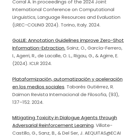
Corral A. In proceedings of the 2024 Joint
International Conference on Computational
Linguistics, Language Resources and Evaluation
(LREC-COLING 2024). Torino, Italy. 2024.
GoLLIE: Annotation Guidelines improve Zero-Shot
Information-Extraction.
Sainz, O., García-Ferrero,
I., Agerri, R., de Lacalle, O. L., Rigau, G., & Agirre, E.
(2024). ICLR 2024.
Plataformización, automatización y aceleración
en los medios sociales
. Tabarés Gutiérrez, R.
Daimon Revista Internacional de Filosofia, (93),
137–152. 2024.
Mitigating Toxicity in Dialogue Agents through
Adversarial Reinforcement Learning
. Villate-
Castillo, G., Sanz, B., & Del Ser, J. AEQUITAS@ECAI